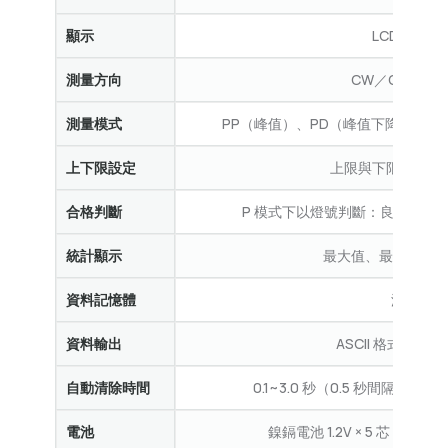
顯示
LCD 4 位
測量方向
CW／CCW（
測量模式
PP（峰值）、PD（峰值下降）、C
上下限設定
上限與下限皆可在
合格判斷
P 模式下以燈號判斷：良好（OK
統計顯示
最大值、最小值、
資料記憶體
測量值 8
資料輸出
ASCII 格式（Baud
自動清除時間
0.1~3.0 秒（0.5 秒間隔）自
電池
鎳鎘電池 1.2V × 5 芯（70