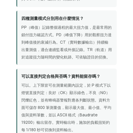
四種測量模式分別用在什麼情況？
PP（峰值）記錄整個過程的最大扭力值，是最常用的
鎖付扭力確認方式。PD（峰值下降）用於觀察扭力達
到峰值後的衰減行為。CT（實時數據輸出）持續輸
出量測值，適合連續監看或外接記錄。TR（軌道）用
於追蹤扭力隨時間的變化軌跡。可依驗證目的切換。
可以直接判定合格與否嗎？資料能留存嗎？
可以。上下限皆可在測量範圍內設定，於 P 模式下以
燈號直接判定：良好（OK）顯示綠色，不良（NG）
閃爍紅色，並有蜂鳴器警報對應各判斷狀態。資料方
面可儲存 800 筆測量值，顯示最大值、最小值、平均
值與資料筆數，並以 ASCII 格式（Baudrate
19200）輸出留存。實時輸出時，施加的負載扭矩約
每 1/180 秒可切換到資料輸出。