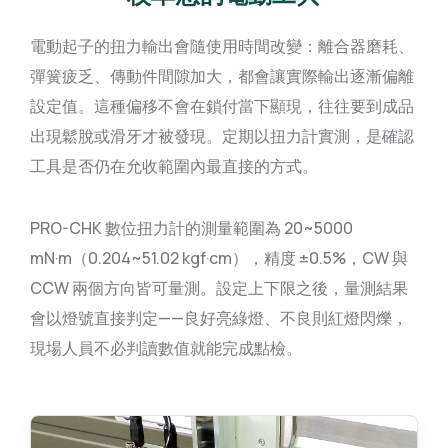
電動起子的扭力輸出會隨使用時間改變：離合器磨耗、
彈簧疲乏、傳動件間隙加大，都會讓實際輸出逐漸偏離
設定值。這種偏移不會在鎖付當下顯現，往往要到成品
出現鬆脫或滑牙才被發現。定期以扭力計實測，是確認
工具是否仍在允收範圍內最直接的方式。
PRO-CHK 數位扭力計的測量範圍為 20~5000
mN·m（0.204~51.02 kgf·cm），精度 ±0.5%，CW 與
CCW 兩個方向皆可量測。設定上下限之後，量測結果
會以燈號直接判定——良好亮綠燈、不良則紅燈閃爍，
現場人員不必判讀數值就能完成點檢。