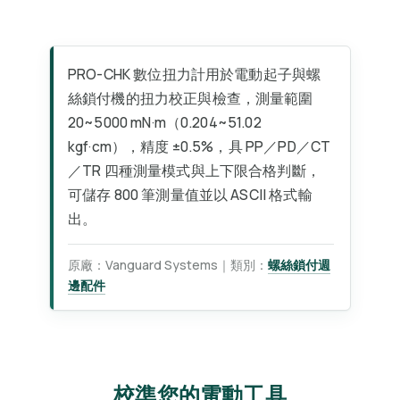
PRO-CHK 數位扭力計用於電動起子與螺
絲鎖付機的扭力校正與檢查，測量範圍
20~5000 mN·m（0.204~51.02
kgf·cm），精度 ±0.5%，具 PP／PD／CT
／TR 四種測量模式與上下限合格判斷，
可儲存 800 筆測量值並以 ASCII 格式輸
出。
原廠：Vanguard Systems｜類別：
螺絲鎖付週
邊配件
校準您的電動工具