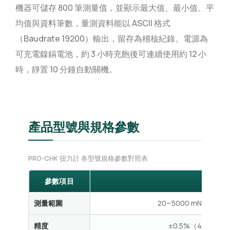
機器可儲存 800 筆測量值，並顯示最大值、最小值、平
均值與資料筆數，量測資料能以 ASCII 格式
（Baudrate 19200）輸出，留存為稽核紀錄。電源為
可充電鎳鎘電池，約 3 小時充飽後可連續使用約 12 小
時，靜置 10 分鐘自動關機。
產品型號與規格參數
PRO-CHK 扭力計 各型號規格參數對照表
參數項目
PRO-
測量範圍
20~5000 mN·m（0.20
精度
±0.5%（499 digit