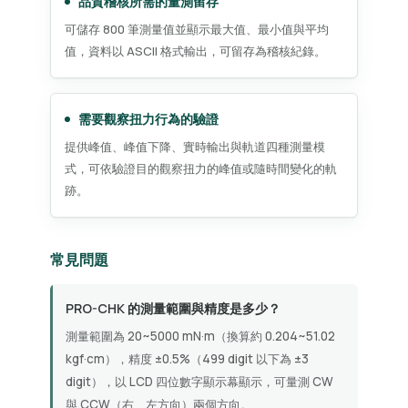
品質稽核所需的量測留存
可儲存 800 筆測量值並顯示最大值、最小值與平均
值，資料以 ASCII 格式輸出，可留存為稽核紀錄。
需要觀察扭力行為的驗證
提供峰值、峰值下降、實時輸出與軌道四種測量模
式，可依驗證目的觀察扭力的峰值或隨時間變化的軌
跡。
常見問題
PRO-CHK 的測量範圍與精度是多少？
測量範圍為 20~5000 mN·m（換算約 0.204~51.02
kgf·cm），精度 ±0.5%（499 digit 以下為 ±3
digit），以 LCD 四位數字顯示幕顯示，可量測 CW
與 CCW（右、左方向）兩個方向。