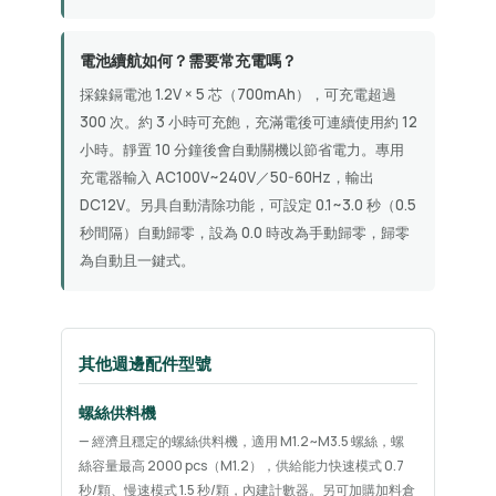
電池續航如何？需要常充電嗎？
採鎳鎘電池 1.2V × 5 芯（700mAh），可充電超過
300 次。約 3 小時可充飽，充滿電後可連續使用約 12
小時。靜置 10 分鐘後會自動關機以節省電力。專用
充電器輸入 AC100V~240V／50-60Hz，輸出
DC12V。另具自動清除功能，可設定 0.1~3.0 秒（0.5
秒間隔）自動歸零，設為 0.0 時改為手動歸零，歸零
為自動且一鍵式。
其他週邊配件型號
螺絲供料機
— 經濟且穩定的螺絲供料機，適用 M1.2~M3.5 螺絲，螺
絲容量最高 2000 pcs（M1.2），供給能力快速模式 0.7
秒/顆、慢速模式 1.5 秒/顆，內建計數器。另可加購加料倉