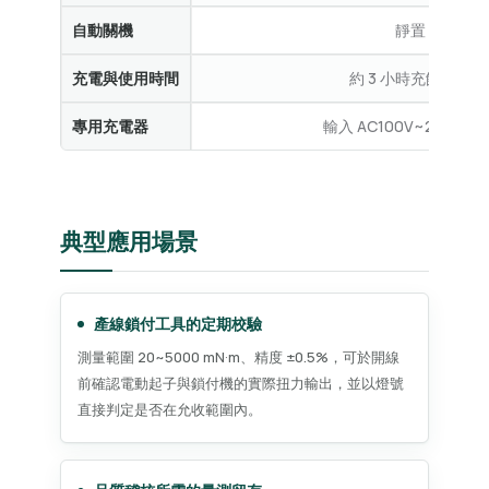
自動關機
靜置 10 分
充電與使用時間
約 3 小時充飽，可連
專用充電器
輸入 AC100V~240V 5
典型應用場景
產線鎖付工具的定期校驗
測量範圍 20~5000 mN·m、精度 ±0.5%，可於開線
前確認電動起子與鎖付機的實際扭力輸出，並以燈號
直接判定是否在允收範圍內。