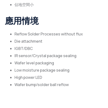
佔地空間小
應用情境
Reflow Solder Processes without flux
Die attachment
IGBT/DBC
IR sensor/Crystal package sealing
Wafer level packaging
Low moisture package sealing
High power LED
Wafer bump/solder ball reflow