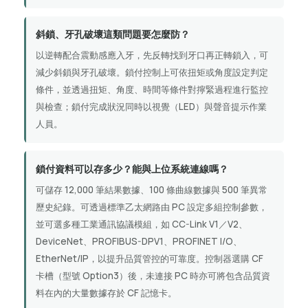
斜鎖、牙孔破壞這類問題要怎麼防？
以逆轉配合震動感應入牙，先反轉找到牙口再正轉鎖入，可
減少斜鎖與牙孔破壞。鎖付控制上可依扭矩或角度設定判定
條件，並透過扭矩、角度、時間等條件對擰緊過程進行監控
與檢查；鎖付完成狀況同時以視覺（LED）與聲音提示作業
人員。
鎖付資料可以存多少？能與上位系統連線嗎？
可儲存 12,000 筆結果數據、100 條曲線數據與 500 筆異常
歷史紀錄。可透過標準乙太網路由 PC 設定多組控制參數，
並可選多種工業通訊協議模組，如 CC-Link V1／V2、
DeviceNet、PROFIBUS-DPV1、PROFINET I/O、
EtherNet/IP，以提升品質管控的可靠度。控制器選購 CF
卡槽（型號 Option3）後，未連接 PC 時亦可將包含品質資
料在內的大量數據存於 CF 記憶卡。