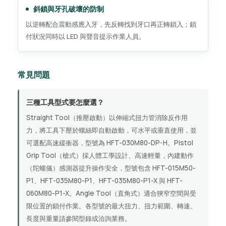
斜鎖與牙孔破壞的防制
以逆轉配合震動感應入牙，先反轉找到牙口再正轉鎖入；鎖
付狀況同時以 LED 與聲音提示作業人員。
常見問題
三種工具型式要怎麼選？
Straight Tool（推壓啟動）以伸縮式扭力管消除反作用
力，將工具下壓於螺絲即自動啟動，可水平或垂直使用，並
可選配高速緩衝器，型號為 HFT-030M80-DP-H。Pistol
Grip Tool（槍式）採人體工學設計、高速輕量，內建動作
（陀螺儀）感測器提升操作安全，型號包含 HFT-015M50-
P1、HFT-035M80-P1、HFT-035M80-P1-X 與 HFT-
060M80-P1-X。Angle Tool（直角式）適合狹窄空間與受
限位置的鎖付作業。各型號的最大扭力、扭力範圍、轉速、
長度與重量請參閱型錄或洽詢業務。