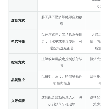
060M8
將工具下壓於螺絲即自動啟
啟動方式
扳機
動
以伸縮式扭力管消除反作用
人體工學設
型式特徵
力，可水平或垂直使用；可
量，內建動
選配高速緩衝器
感測器提
扭矩或角度設定控制鎖付結
扭矩或角度
控制方式
果
結
以扭矩、角度、時間等條件
以扭矩、角
品質監控
監控與檢查
件監控
逆轉配合震動感應入牙，減
逆轉配合震
入牙保護
少斜鎖與牙孔破壞
減少斜鎖