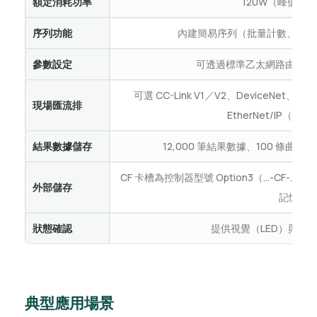
額定消耗功率
120W（峰值電流 
序列功能
內建簡易序列（批量計數、多參數
參數設定
可透過標準乙太網路由 PC
可選 CC-Link V1／V2、DeviceNet、PRO
現場匯流排
EtherNet/IP（型號 
結果數據儲存
12,000 筆結果數據、100 條曲線
CF 卡槽為控制器型號 Option3（…-CF-…
外部儲存
記憶卡
狀態確認
提供視覺（LED）與聲
典型應用場景