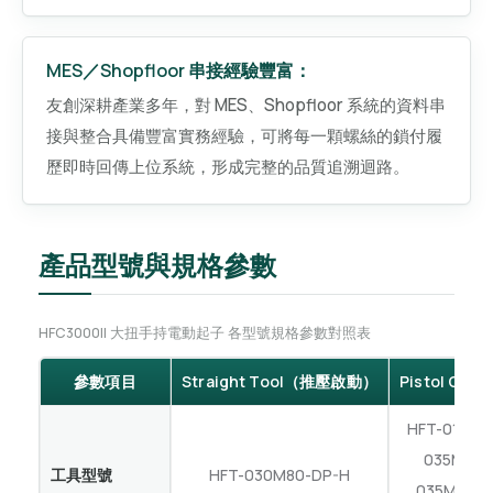
MES／Shopfloor 串接經驗豐富：
友創深耕產業多年，對 MES、Shopfloor 系統的資料串
接與整合具備豐富實務經驗，可將每一顆螺絲的鎖付履
歷即時回傳上位系統，形成完整的品質追溯迴路。
產品型號與規格參數
HFC3000II 大扭手持電動起子 各型號規格參數對照表
參數項目
Straight Tool（推壓啟動）
Pistol Gri
HFT-015M5
035M80-
工具型號
HFT-030M80-DP-H
035M80-P