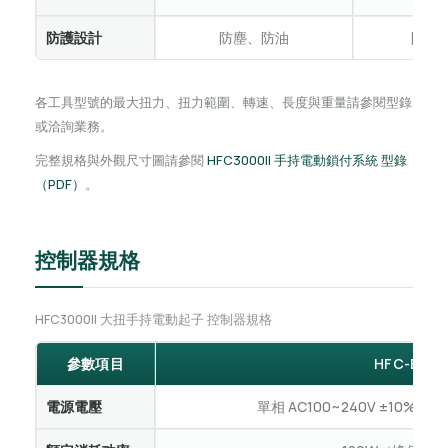
防護設計
防塵、防油
防塵
各工具型號的最大扭力、扭力範圍、轉速、長度與重量請參閱型錄
或洽詢業務。
完整規格與外觀尺寸圖請參閱
HFC3000II 手持電動鎖付系統 型錄
（PDF）
。
控制器規格
HFC3000II 大扭手持電動起子 控制器規格
參數項目
HFC-B024
電源電壓
單相 AC100~240V ±10%、